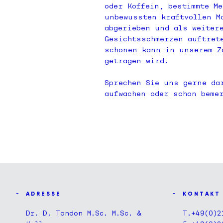
oder Koffein, bestimmte M
unbewussten kraftvollen M
abgerieben und als weiter
Gesichtsschmerzen auftret
schonen kann in unserem Z
getragen wird.
Sprechen Sie uns gerne da
aufwachen oder schon beme
A D R E S S E
K O N T A K T
Dr. D. Tandon M.Sc. M.Sc. &
T.
+49(0)2