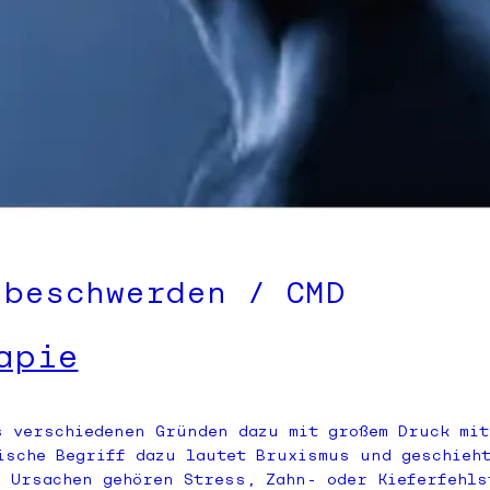
-beschwerden / CMD
apie
s verschiedenen Gründen dazu mit großem Druck mit
ische Begriff dazu lautet Bruxismus und geschieh
n Ursachen gehören Stress, Zahn- oder Kieferfehls