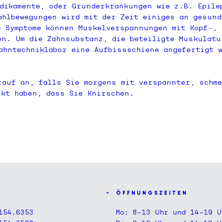
edikamente, oder Grunderkrankungen wie z.B. Epile
ahlbewegungen wird mit der Zeit einiges an gesun
e Symptome können Muskelverspannungen mit Kopf-, 
en. Um die Zahnsubstanz, die beteiligte Muskulatu
ahntechniklabor eine Aufbissschiene angefertigt w
rauf an, falls Sie morgens mit verspannter, schm
rkt haben, dass Sie Knirschen.
Ö F F N U N G S Z E I T E N
154.6353
Mo: 8–13 Uhr und 14–19 U