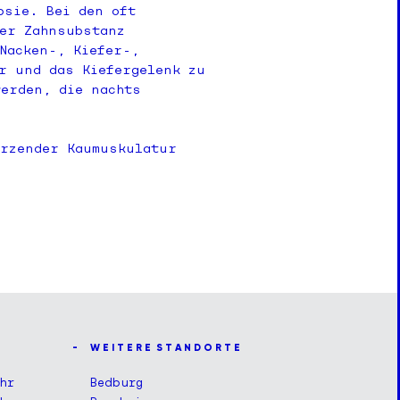
psie. Bei den oft
der Zahnsubstanz
Nacken-, Kiefer-,
r und das Kiefergelenk zu
erden, die nachts
erzender Kaumuskulatur
W E I T E R E S T A N D O R T E
hr
Bedburg