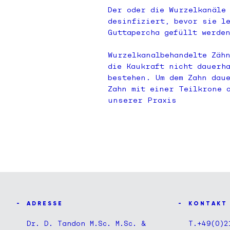
Der oder die Wurzelkanäle
desinfiziert, bevor sie l
Guttapercha gefüllt werde
Wurzelkanalbehandelte Zäh
die Kaukraft nicht dauerh
bestehen. Um dem Zahn dau
Zahn mit einer Teilkrone 
unserer Praxis
A D R E S S E
K O N T A K T
Dr. D. Tandon M.Sc. M.Sc. &
T.
+49(0)2