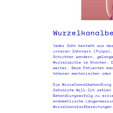
Wurzelkanalb
Jeder Zahn besteht aus de
prev
inneren Zahnnerv (Pulpa).
Schichten wandern, gelang
Wurzelspitze im Knochen. 
weiter. Beim Patienten ma
höheren mechanischen oder
Die Wurzelkanalbehandlung
Zahnärzte Will-Ich setzen
Behandlungserfolg zu erzi
endometrische Längenmessu
Wurzelkanalaufbereitungen