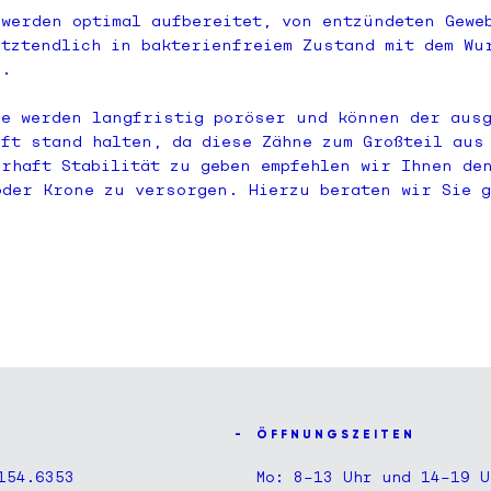
 werden optimal aufbereitet, von entzündeten Gewe
etztendlich in bakterienfreiem Zustand mit dem Wu
n.
ne werden langfristig poröser und können der aus
aft stand halten, da diese Zähne zum Großteil aus
erhaft Stabilität zu geben empfehlen wir Ihnen de
oder Krone zu versorgen. Hierzu beraten wir Sie 
Ö F F N U N G S Z E I T E N
154.6353
Mo: 8–13 Uhr und 14–19 U