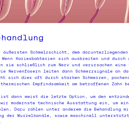
ehandlung
r äußersten Schmelzschicht, dem darunterliegenden
 Wenn Kariesbakterien sich ausbreiten und durch 
en sie schließlich zum Nerv und verursachen eine 
Die Nervenfasern leiten dann Schmerzsignale an da
cht sich dies oft durch starken Schmerzen, pochen
 thermischen Empfindsamkeit am betroffenen Zahn b
 ist dann meist die letzte Option, um den entzünd
 wir modernste technische Ausstattung ein, um ein
elen. Dazu zählen unter anderem die Behandlung mi
ng der Wurzelkanäle, sowie maschinell unterstütz
.