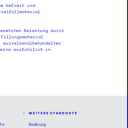
be befreit und
rzelfüllmaterial
gesetzten Belastung durch
 Füllungsmaterial
n wurzelkanalbehandelten
gerne ausführlich in
W E I T E R E S T A N D O R T E
hr
Bedburg