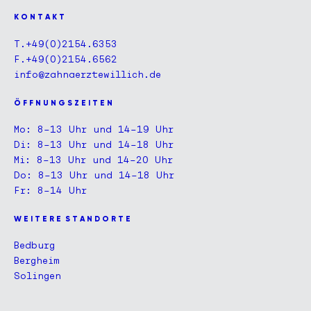
K O N T A K T
T.
+49(0)2154.6353
F.+49(0)2154.6562
info@zahnaerztewillich.de
Ö F F N U N G S Z E I T E N
Mo: 8–13 Uhr und 14–19 Uhr
Di: 8–13 Uhr und 14–18 Uhr
Mi: 8–13 Uhr und 14–20 Uhr
Do: 8–13 Uhr und 14–18 Uhr
Fr: 8–14 Uhr
W E I T E R E S T A N D O R T E
Bedburg
Bergheim
Solingen