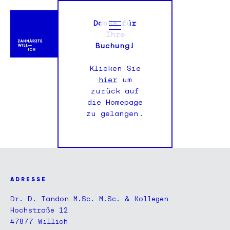
Danke für
Ihre
Buchung!
Klicken Sie
hier
um
zurück auf
die Homepage
zu gelangen.
A D R E S S E
Dr. D. Tandon M.Sc. M.Sc. & Kollegen
Hochstraße 12
47877 Willich